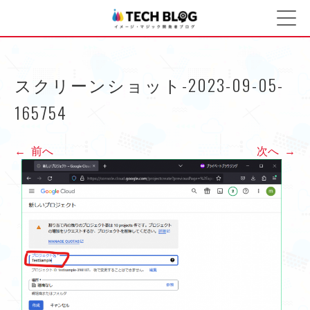
イメージ・マジック開発
コ
ン
者ブログ
テ
ン
ツ
スクリーンショット-2023-09-05-
へ
165754
ス
キ
ッ
前へ
次へ
プ