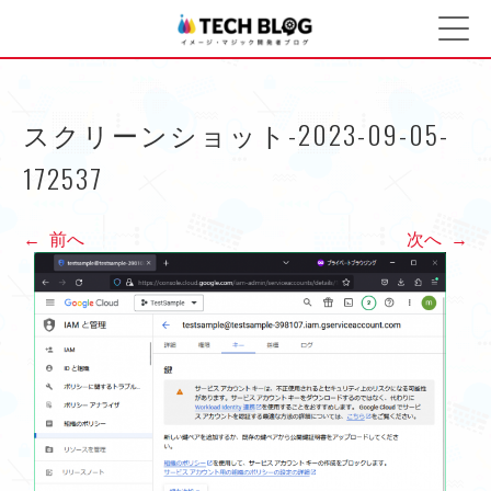
イメージ・マジック開発
コ
ン
者ブログ
テ
ン
ツ
スクリーンショット-2023-09-05-
へ
172537
ス
キ
ッ
前へ
次へ
プ