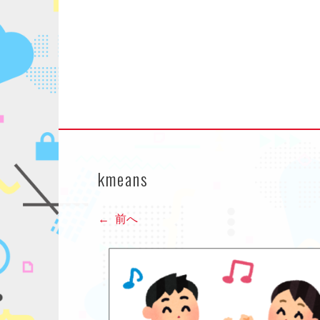
コ
ン
テ
イメージ・マジック
ン
ツ
へ
ス
キ
ッ
プ
kmeans
前へ