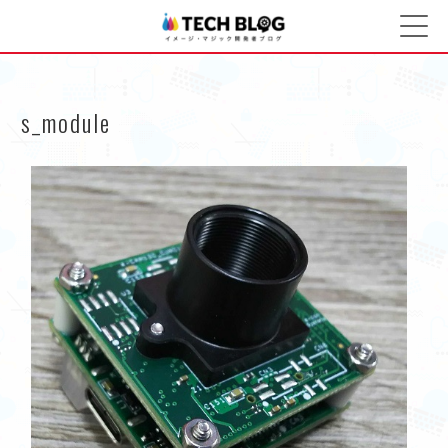
イメージ・マジック開発
コ
ン
者ブログ
テ
ン
ツ
s_module
へ
ス
キ
ッ
プ